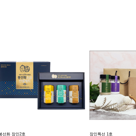
봉선화 장인2호
장인특선 1호