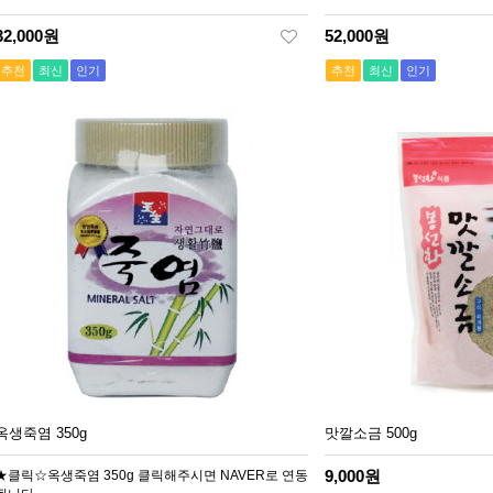
32,000원
52,000원
추천
최신
인기
추천
최신
인기
옥생죽염 350g
맛깔소금 500g
9,000원
★클릭☆옥생죽염 350g 클릭해주시면 NAVER로 연동