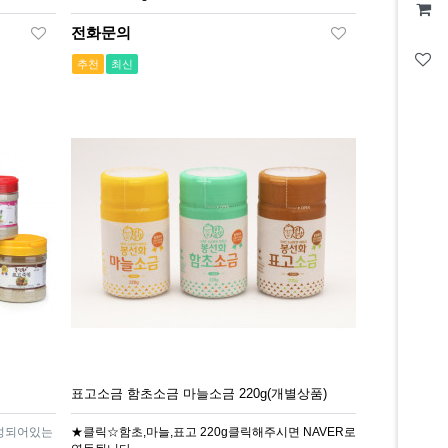
전화문의
추천
최신
표고소금 함초소금 마늘소금 220g(개별상품)
구성되어있는
★클릭☆함초,마늘,표고 220g클릭해주시면 NAVER로