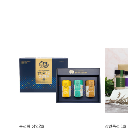
봉선화 장인2호
장인특선 1호