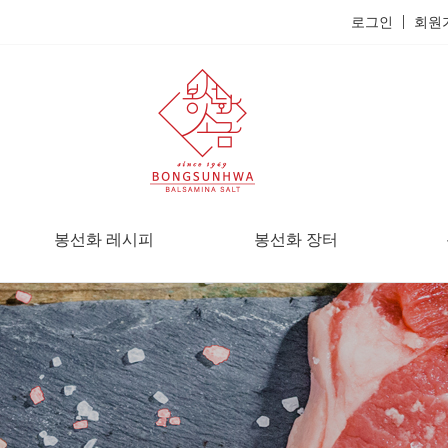
로그인
회원
봉선화 레시피
봉선화 장터