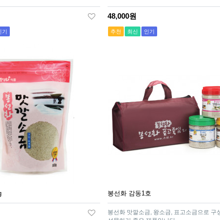
48,000원
인기
추천
최신
인기
g
봉선화 감동1호
봉선화 맛깔소금, 왕소금, 표고소금으로 