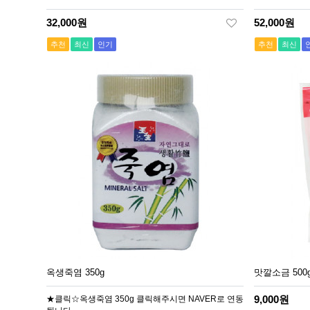
32,000원
52,000원
추천
최신
인기
추천
최신
옥생죽염 350g
맛깔소금 500
9,000원
★클릭☆옥생죽염 350g 클릭해주시면 NAVER로 연동