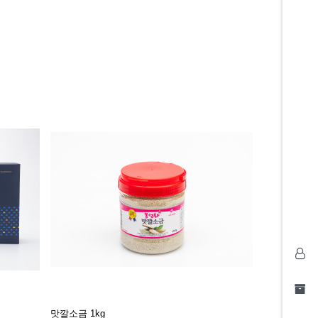
맛깔소금 1kg