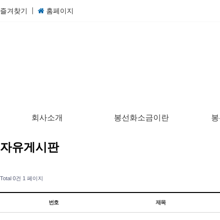
즐겨찾기
홈페이지
회사소개
봉선화소금이란
봉
자유게시판
Total 0건
1 페이지
번호
제목