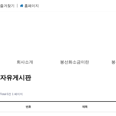
즐겨찾기
홈페이지
회사소개
봉선화소금이란
봉
자유게시판
Total 0건
1 페이지
번호
제목