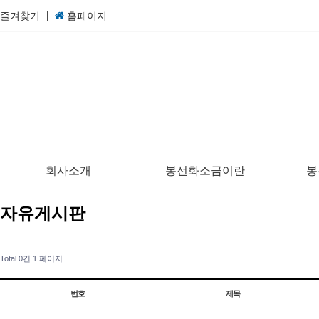
즐겨찾기
홈페이지
회사소개
봉선화소금이란
봉
자유게시판
Total 0건
1 페이지
번호
제목