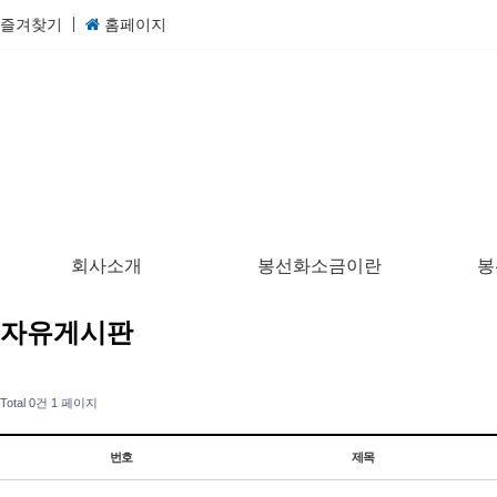
즐겨찾기
홈페이지
회사소개
봉선화소금이란
봉
자유게시판
Total 0건
1 페이지
번호
제목